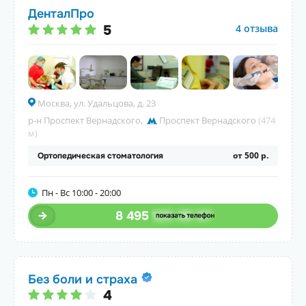
ДенталПро
5
4 отзыва
Москва, ул. Удальцова, д. 23
р-н Проспект Вернадского
,
Проспект Вернадского
(474
м)
от 500 р.
Ортопедическая стоматология
Пн - Вс 10:00 - 20:00
8 495
123-45-67
Без боли и страха
4