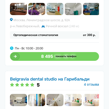
Москва, Ленинградское шоссе, д. 92А
р-н Левобережный
,
Речной вокзал
(248 м)
от 300 р.
Ортопедическая стоматология
Пн - Вс 10:00 - 20:00
8 495
123-45-67
Belgravia dental studio на Гарибальди
5
4 отзыва