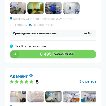
Москва, ул. Новогиреевская, д. 24, корп. 4
р-н Перово
,
Перово
(744 м)
от 0 р.
Ортопедическая стоматология
Пн - Вс круглосуточно
8 495
123-45-67
Адамант
5
6 отзывов