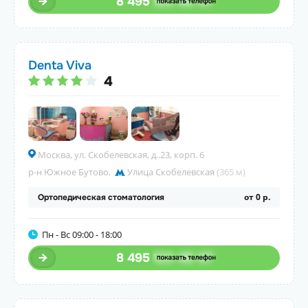
8 495
123-45-67
Denta Viva
4
Москва, ул. Скобелевская, д..23, корп. 6
р-н Южное Бутово
,
Улица Скобелевская
(365 м)
от 0 р.
Ортопедическая стоматология
Пн - Вс 09:00 - 18:00
8 495
123-45-67