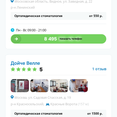
Московская область, Видное, ул. Завидная, д. 22
р-н Ленинский
от 550 р.
Ортопедическая стоматология
Пн - Вс 09:00 - 21:00
8 495
123-45-67
Дойче Велле
5
1 отзыв
Москва, ул. Садовая Спасская, д. 19
р-н Красносельский
,
Красные Ворота
(157 м)
от 1500 р.
Ортопедическая стоматология