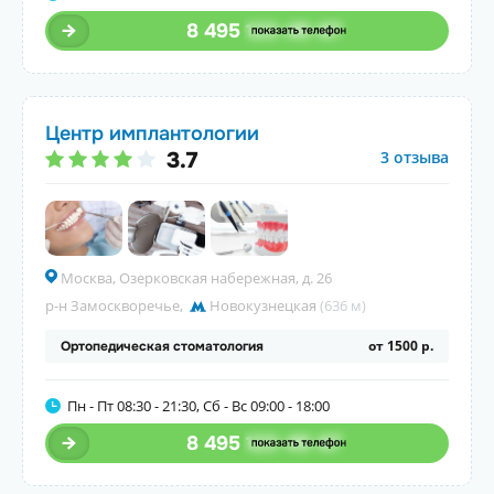
8 495
123-45-67
Центр имплантологии
3.7
3 отзыва
Москва, Озерковская набережная, д. 26
р-н Замоскворечье
,
Новокузнецкая
(636 м)
от 1500 р.
Ортопедическая стоматология
Пн - Пт 08:30 - 21:30, Сб - Вс 09:00 - 18:00
8 495
123-45-67