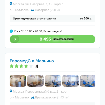
Москва, ул. Нагорная, д. 15, корп. 1
р-н Котловка
,
Нагорная
(790 м)
от 500 р.
Ортопедическая стоматология
Пн - Сб 10:00 - 20:00, Вс выходной
8 495
123-45-67
ЕвромедС в Марьино
4
Москва, Перервинский б-р, д. 21, корп.1
р-н Марьино
,
Братиславская
(1.45 км)