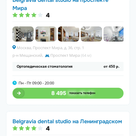
Belgravia dental studio на проспекте
Мира
4
Москва, Проспект Мира, д. 36, стр. 1
р-н Мещанский
,
Проспект Мира
(64 м)
от 450 р.
Ортопедическая стоматология
Пн - Пт 09:00 - 20:00
8 495
123-45-67
Belgravia dental studio на Ленинградском
4