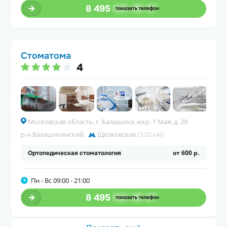
8 495
123-45-67
Стоматома
4
Московская область, г. Балашиха, мкр. 1 Мая, д. 29
р-н Балашихинский
,
Щелковская
(3.02 км)
от 600 р.
Ортопедическая стоматология
Пн - Вс 09:00 - 21:00
8 495
123-45-67